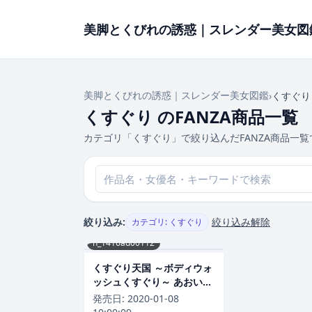
美脚とくびれの誘惑｜スレンダー美女図
美脚とくびれの誘惑｜スレンダー美女図鑑
›
くすぐり
くすぐり のFANZA商品一覧
カテゴリ「くすぐり」で絞り込んだFANZA商品一覧
絞り込み:
絞り込み解除
カテゴリ: くすぐり
h_1416ad00112
くすぐり天国 ～ボディウォ
ッシュくすぐり～ あおいれ
な【h_1416ad00112】
発売日:
2020-01-08