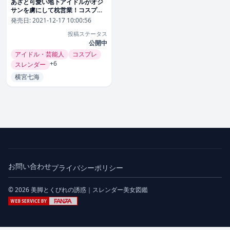
あざと可愛い地下アイドルがオジ
サンを虜にして枕営業！コスプレ
姿でオフパコしながら中出し6本番
発売日:
2021-12-17 10:00:56
横宮七海【mukc00019】
投稿ステータス
公開中
アイドル・芸能人
コスプレ
+6
スレンダー
横宮七海
お問い合わせ
プライバシーポリシー
© 2026 美脚とくびれの誘惑｜スレンダー美女図鑑