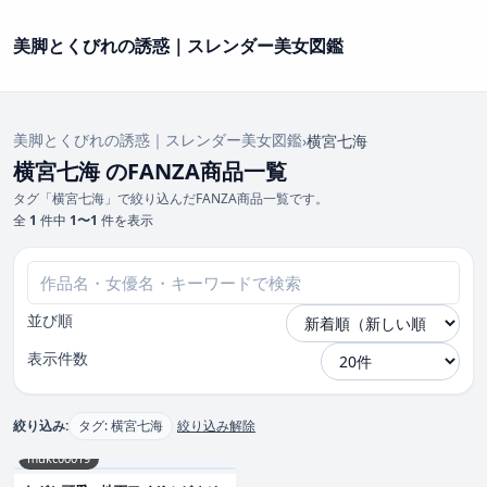
美脚とくびれの誘惑｜スレンダー美女図鑑
美脚とくびれの誘惑｜スレンダー美女図鑑
›
横宮七海
横宮七海 のFANZA商品一覧
タグ「横宮七海」で絞り込んだFANZA商品一覧です。
全
1
件中
1〜1
件を表示
並び順
表示件数
絞り込み:
タグ: 横宮七海
絞り込み解除
mukc00019