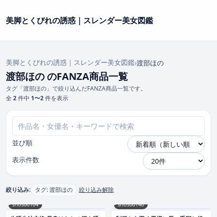
美脚とくびれの誘惑｜スレンダー美女図鑑
美脚とくびれの誘惑｜スレンダー美女図鑑
›
渡部ほの
渡部ほの のFANZA商品一覧
タグ「渡部ほの」で絞り込んだFANZA商品一覧です。
全
2
件中
1〜2
件を表示
並び順
表示件数
絞り込み:
タグ: 渡部ほの
絞り込み解除
snos00104
snos00146