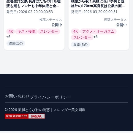
生唾生汁交換 長身はたちの汗も唾
制服から覗く異様に長い手脚と規
液も潮もマン汁も中年体液と全部
格外の170cm高身長は公衆の面前
舐め入替える 渡部ほの
で痴●沼に晒される 渡部ほの
発売日:
2026-02-20 00:00:53
発売日:
2026-03-20 00:00:51
【snos00104】
【snos00146】
投稿ステータス
投稿ステータス
公開中
公開中
4K
キス・接吻
スレンダー
4K
アクメ・オーガズム
+6
+6
スレンダー
渡部ほの
渡部ほの
お問い合わせ
プライバシーポリシー
© 2026 美脚とくびれの誘惑｜スレンダー美女図鑑